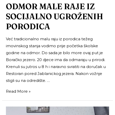
ODMOR MALE RAJE IZ
SOCIJALNO UGROŽENIH
PORODICA
Već tradicionalno malu raju iz porodica težeg
imovinskog stanja vodimo prije početka školske
godine na odmor. Do sada je bilo more ovaj put je
Boračko jezero. 20 djece ima da odmaraju u prirodi.
Krenuli su jutros u 8 h i naravno svratiti na doručak u
Restoran pored Jablanickog jezera. Nakon vožnje
stigli su na odredište. …
Read More »