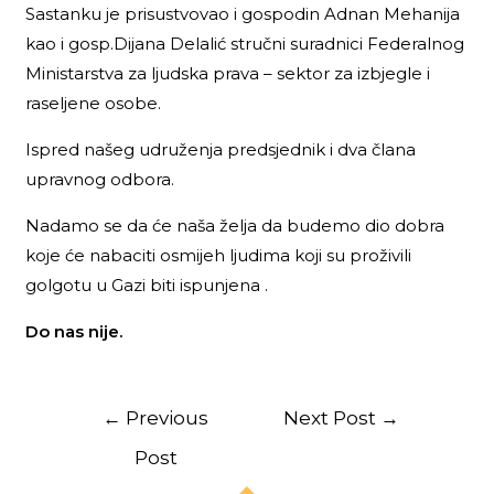
Sastanku je prisustvovao i gospodin Adnan Mehanija
kao i gosp.Dijana Delalić stručni suradnici Federalnog
Ministarstva za ljudska prava – sektor za izbjegle i
raseljene osobe.
Ispred našeg udruženja predsjednik i dva člana
upravnog odbora.
Nadamo se da će naša želja da budemo dio dobra
koje će nabaciti osmijeh ljudima koji su proživili
golgotu u Gazi biti ispunjena .
Do nas nije.
←
Previous
Next Post
→
Post