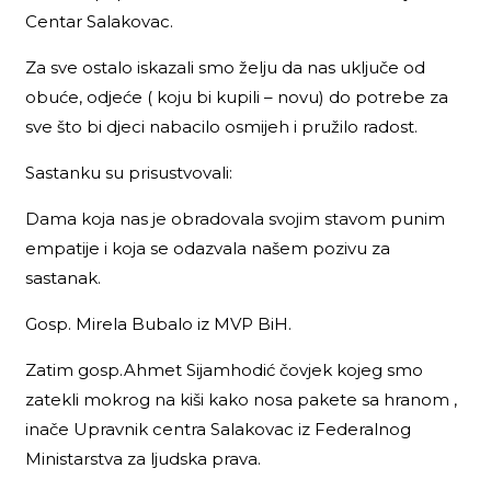
Centar Salakovac.
Za sve ostalo iskazali smo želju da nas uključe od
obuće, odjeće ( koju bi kupili – novu) do potrebe za
sve što bi djeci nabacilo osmijeh i pružilo radost.
Sastanku su prisustvovali:
Dama koja nas je obradovala svojim stavom punim
empatije i koja se odazvala našem pozivu za
sastanak.
Gosp. Mirela Bubalo iz MVP BiH.
Zatim gosp.Ahmet Sijamhodić čovjek kojeg smo
zatekli mokrog na kiši kako nosa pakete sa hranom ,
inače Upravnik centra Salakovac iz Federalnog
Ministarstva za ljudska prava.