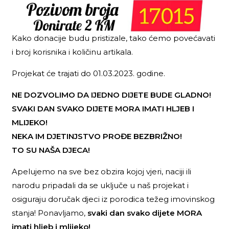
Kako donacije budu pristizale, tako ćemo povećavati
i broj korisnika i količinu artikala.
Projekat će trajati do 01.03.2023. godine.
NE DOZVOLIMO DA IJEDNO DIJETE BUDE GLADNO!
SVAKI DAN SVAKO DIJETE MORA IMATI HLJEB I
MLIJEKO!
NEKA IM DJETINJSTVO PROĐE BEZBRIŽNO!
TO SU NAŠA DJECA!
Apelujemo na sve bez obzira kojoj vjeri, naciji ili
narodu pripadali da se uključe u naš projekat i
osiguraju doručak djeci iz porodica težeg imovinskog
stanja! Ponavljamo,
svaki dan svako dijete MORA
imati hljeb i mlijeko!