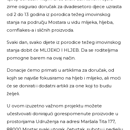
zime osigurao doručak za dvadesetoro djece uzrasta
od 2 do 13 godina iz porodica težeg imovinskog
stanja na području Mostara u vidu mlijeka, hljeba,
cornflakes-a i sličnih proizvoda.
Svaki dan, svako dijete iz porodice težeg imovinskog
stanja dobit će MLIJEKO I HLJEB. Da se roditeljima
pomogne barem na ovaj način.
Donacije ćemo primati u artiklima za doručak, od
kojih se najviše fokusiramo na hljeb i mlijeko, ali moći
će se donirati i dodatni artikli za one koji to budu
željeli.
U ovom izuzetno važnom projektu možete
učestvovati donirajući gorespomenute proizvode u
prostorijama Udruženja na adresi Maršala Tita 177,
88000 Mostar svaki utorak, četvrtak, subotu i nedjelju