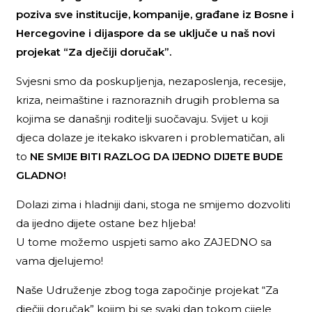
poziva sve institucije, kompanije, građane iz Bosne i
Hercegovine i dijaspore da se uključe u naš novi
projekat “Za dječiji doručak”.
Svjesni smo da poskupljenja, nezaposlenja, recesije,
kriza, neimaštine i raznoraznih drugih problema sa
kojima se današnji roditelji suočavaju. Svijet u koji
djeca dolaze je itekako iskvaren i problematičan, ali
to
NE SMIJE BITI RAZLOG DA IJEDNO DIJETE BUDE
GLADNO!
Dolazi zima i hladniji dani, stoga ne smijemo dozvoliti
da ijedno dijete ostane bez hljeba!
U tome možemo uspjeti samo ako ZAJEDNO sa
vama djelujemo!
Naše Udruženje zbog toga započinje projekat “Za
dječiji doručak” kojim bi se svaki dan tokom cijele