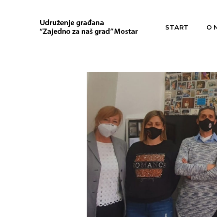
START
O 