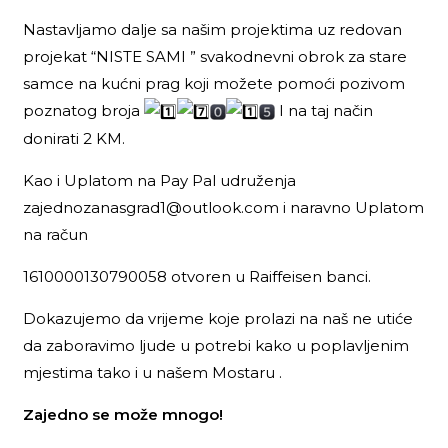
Nastavljamo dalje sa našim projektima uz redovan
projekat “NISTE SAMI ” svakodnevni obrok za stare
samce na kućni prag koji možete pomoći pozivom
poznatog broja
I na taj način
donirati 2 KM.
Kao i Uplatom na Pay Pal udruženja
zajednozanasgrad1@outlook.com i naravno Uplatom
na račun
1610000130790058 otvoren u Raiffeisen banci.
Dokazujemo da vrijeme koje prolazi na naš ne utiće
da zaboravimo ljude u potrebi kako u poplavljenim
mjestima tako i u našem Mostaru .
Zajedno se može mnogo!