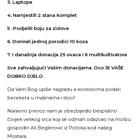
3. Laptope
4. Namjestili 2 stana komplet
5 . Podjelili boju za zidove
6. Donirali jednoj porodici 10 koza
7. I današnja donacija 25 ovaca I 6 multikultivatora
Sve zahvaljujući Vašim donacijama. Ovo JE VAŠE
DOBRO DJELO .
Da Vam Bog upiše nagradu a korisnicima podari
bereketa u mašinama i stoci!
Naravno prevoz nam je obezbijedio besplatno
čovjek velikog srca koji se odmah odazvao na molbu
gospodin Ali Beglerović iz Potoka kod našeg
Mostara.