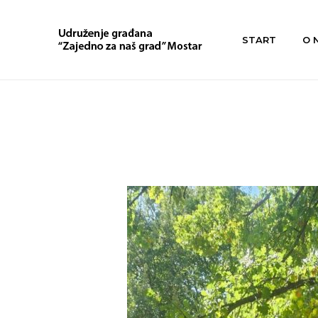
START
O 