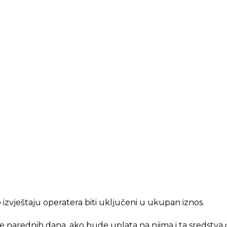
o izvještaju operatera biti uključeni u ukupan iznos.
 narednih dana, ako bude uplata na njima i ta sredstva će