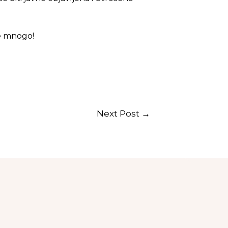
že mnogo!
Next Post
→