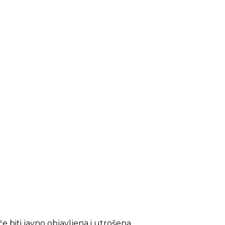
 biti javno objavljena i utrošena